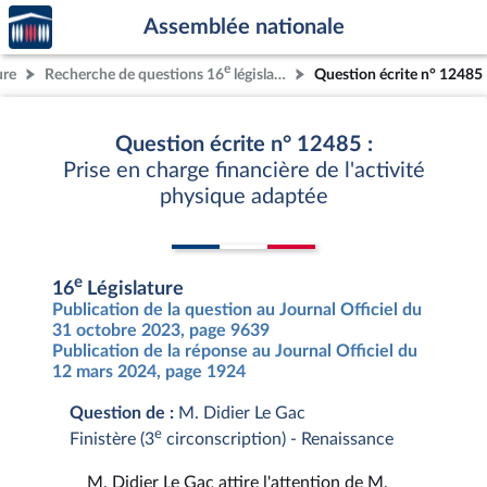
Accèder
Aller au contenu
Aller en bas de la page
Assemblée nationale
à la
page
e
ure
Recherche de questions 16
législature
Question écrite n° 12485
d'accueil
Question écrite n° 12485 :
Prise en charge financière de l'activité
physique adaptée
e
16
Législature
Publication de la question au Journal Officiel du
31 octobre 2023, page 9639
Publication de la réponse au Journal Officiel du
12 mars 2024, page 1924
Question de :
M. Didier Le Gac
e
Finistère (3
circonscription) - Renaissance
M. Didier Le Gac attire l'attention de M.