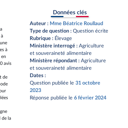
Données clés
Auteur :
Mme Béatrice Roullaud
la
Type de question :
Question écrite
 à
Rubrique :
Élevage
 une
Ministère interrogé :
Agriculture
es à
et souveraineté alimentaire
e en
Ministère répondant :
Agriculture
0 avis
et souveraineté alimentaire
Dates :
t de
Question publiée le
31 octobre
iode
2023
Pour
elées
Réponse publiée le
6 février 2024
agne
 de la