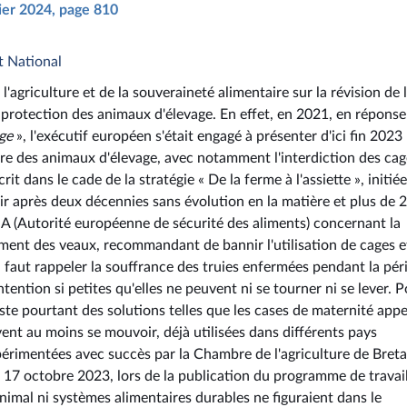
rier 2024, page 810
t National
'agriculture et de la souveraineté alimentaire sur la révision de 
a protection des animaux d'élevage. En effet, en 2021, en réponse
ge
», l'exécutif européen s'était engagé à présenter d'ici fin 2023
être des animaux d'élevage, avec notamment l'interdiction des cag
rit dans le cade de la stratégie « De la ferme à l'assiette », initié
ir après deux décennies sans évolution en la matière et plus de 2
SA (Autorité européenne de sécurité des aliments) concernant la
mment des veaux, recommandant de bannir l'utilisation de cages e
 il faut rappeler la souffrance des truies enfermées pendant la pér
tention si petites qu'elles ne peuvent ni se tourner ni se lever. 
xiste pourtant des solutions telles que les cases de maternité app
vent au moins se mouvoir, déjà utilisées dans différents pays
érimentées avec succès par la Chambre de l'agriculture de Bret
 17 octobre 2023, lors de la publication du programme de travail
mal ni systèmes alimentaires durables ne figuraient dans le