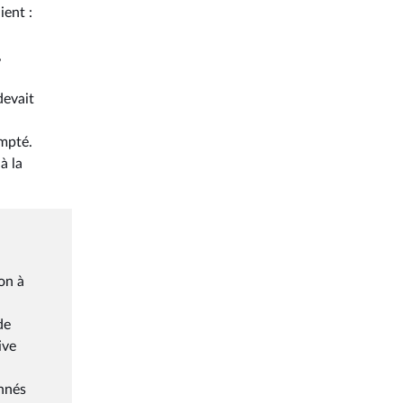
ient :
,
devait
ompté.
à la
on à
de
ive
onnés