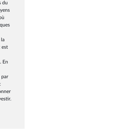
s du
oyens
où
iques
 la
 est
. En
 par
c
donner
estir.