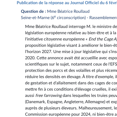
Publication de la réponse au Journal Officiel du 6 fév
Question de :
Mme Béatrice Roullaud
e
Seine-et-Marne (6
circonscription) - Rassemblemen
Mme Béatrice Roullaud interroge M. le ministre de l
législation européenne relative au bien-être et à l
l'initiative citoyenne européenne «
End the Cage A
proposition législative visant à améliorer le bien-
l'horizon 2027. Une mise à jour législative qui s'insc
2020. Cette annonce avait été accueillie avec espo
scientifiques sur le sujet, notamment ceux de l'EF
protection des porcs et des volailles et plus réce
réduire les densités en élevage. À titre d'exemple,
de gestation et d'allaitement dans des cages de con
mettre fin à ces conditions d'élevage cruelles, il e
aussi
free farrowing
dans lesquelles les truies peu
(Danemark, Espagne, Angleterre, Allemagne) et exp
auprès de plusieurs éleveurs. Malheureusement, le
Commission européenne pour 2024, ni bien-être ani