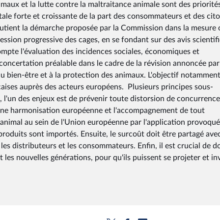
nimaux et la lutte contre la maltraitance animale sont des priorité
tale forte et croissante de la part des consommateurs et des cit
soutient la démarche proposée par la Commission dans la mesure 
pression progressive des cages, en se fondant sur des avis scientif
ompte l'évaluation des incidences sociales, économiques et
oncertation préalable dans le cadre de la révision annoncée par
u bien-être et à la protection des animaux. L'objectif notamment
çaises auprès des acteurs européens. Plusieurs principes sous-
, l'un des enjeux est de prévenir toute distorsion de concurrence
n d'une harmonisation européenne et l'accompagnement de tout
 animal au sein de l'Union européenne par l'application provoqué
produits sont importés. Ensuite, le surcoût doit être partagé ave
 les distributeurs et les consommateurs. Enfin, il est crucial de 
les nouvelles générations, pour qu'ils puissent se projeter et inv