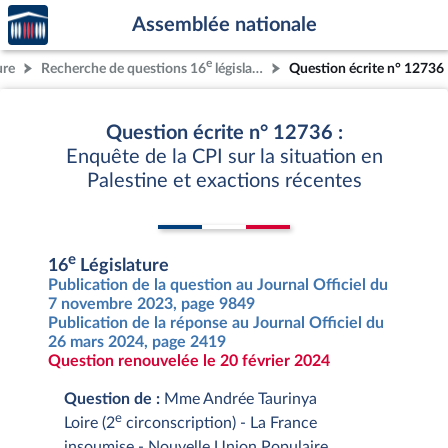
Accèder
Aller au contenu
Aller en bas de la page
Assemblée nationale
à la
page
e
ure
Recherche de questions 16
législature
Question écrite n° 12736
d'accueil
Question écrite n° 12736 :
Enquête de la CPI sur la situation en
Palestine et exactions récentes
e
16
Législature
Publication de la question au Journal Officiel du
7 novembre 2023, page 9849
Publication de la réponse au Journal Officiel du
26 mars 2024, page 2419
Question renouvelée le 20 février 2024
Question de :
Mme Andrée Taurinya
e
Loire (2
circonscription) - La France
insoumise - Nouvelle Union Populaire