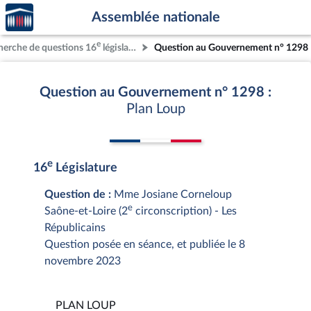
Accèder
Aller au contenu
Aller en bas de la page
Assemblée nationale
à la
page
e
herche de questions 16
législature
Question au Gouvernement n° 1298
d'accueil
Question au Gouvernement n° 1298 :
Plan Loup
e
16
Législature
Question de :
Mme Josiane Corneloup
e
Saône-et-Loire (2
circonscription) - Les
Républicains
Question posée en séance, et publiée le 8
novembre 2023
PLAN LOUP