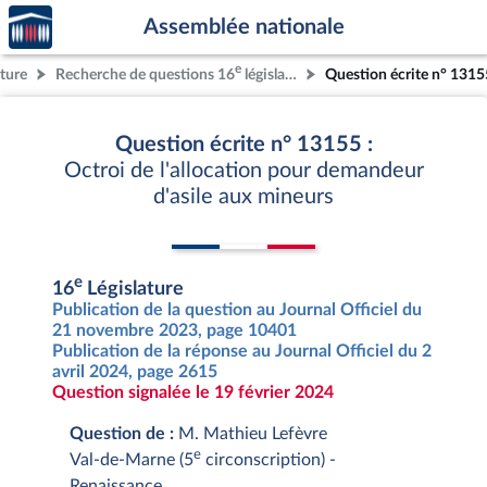
Accèder
Aller au contenu
Aller en bas de la page
Assemblée nationale
à la
page
e
ature
Recherche de questions 16
législature
Question écrite n° 1315
d'accueil
Question écrite n° 13155 :
Octroi de l'allocation pour demandeur
d'asile aux mineurs
e
16
Législature
Publication de la question au Journal Officiel du
21 novembre 2023, page 10401
Publication de la réponse au Journal Officiel du 2
avril 2024, page 2615
Question signalée le 19 février 2024
Question de :
M. Mathieu Lefèvre
e
Val-de-Marne (5
circonscription) -
Renaissance