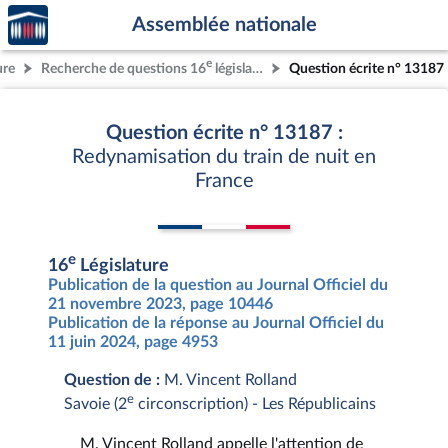
Accèder
Aller au contenu
Aller en bas de la page
Assemblée nationale
à la
page
e
ure
Recherche de questions 16
législature
Question écrite n° 13187
d'accueil
Question écrite n° 13187 :
Redynamisation du train de nuit en
France
e
16
Législature
Publication de la question au Journal Officiel du
21 novembre 2023, page 10446
Publication de la réponse au Journal Officiel du
11 juin 2024, page 4953
Question de :
M. Vincent Rolland
e
Savoie (2
circonscription) - Les Républicains
M. Vincent Rolland appelle l'attention de