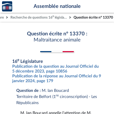
Accèder
Aller au contenu
Aller en bas de la page
Assemblée nationale
à la
page
e
ure
Recherche de questions 16
législature
Question écrite n° 13370
d'accueil
Question écrite n° 13370 :
Maltraitance animale
e
16
Législature
Publication de la question au Journal Officiel du
5 décembre 2023, page 10856
Publication de la réponse au Journal Officiel du 9
janvier 2024, page 179
Question de :
M. Ian Boucard
re
Territoire de Belfort (1
circonscription) - Les
Républicains
M. Ian Boucard appelle l'attention de M.