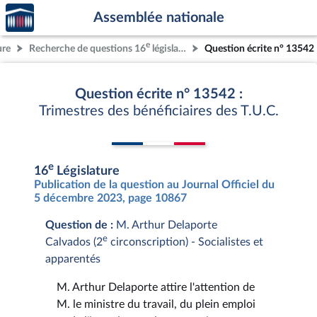
Accèder
Aller au contenu
Aller en bas de la page
Assemblée nationale
à la
page
e
ure
Recherche de questions 16
législature
Question écrite n° 13542
d'accueil
Question écrite n° 13542 :
Trimestres des bénéficiaires des T.U.C.
e
16
Législature
Publication de la question au Journal Officiel du
5 décembre 2023, page 10867
Question de :
M. Arthur Delaporte
e
Calvados (2
circonscription) - Socialistes et
apparentés
M. Arthur Delaporte attire l'attention de
M. le ministre du travail, du plein emploi