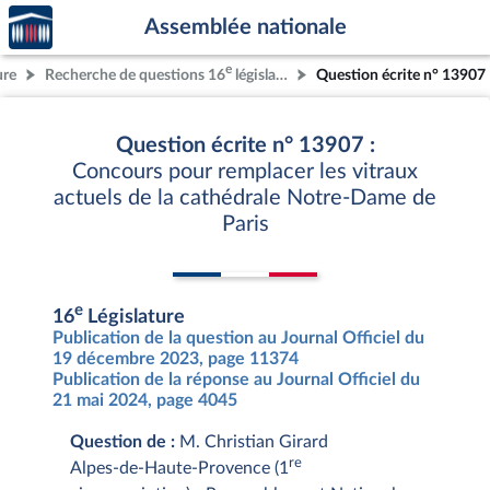
Accèder
Aller au contenu
Aller en bas de la page
Assemblée nationale
à la
page
e
ure
Recherche de questions 16
législature
Question écrite n° 13907
d'accueil
Question écrite n° 13907 :
Concours pour remplacer les vitraux
actuels de la cathédrale Notre-Dame de
Paris
e
16
Législature
Publication de la question au Journal Officiel du
19 décembre 2023, page 11374
Publication de la réponse au Journal Officiel du
21 mai 2024, page 4045
Question de :
M. Christian Girard
re
Alpes-de-Haute-Provence (1