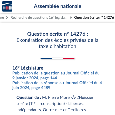
Accèder
Aller au contenu
Aller en bas de la page
Assemblée nationale
à la
page
e
ure
Recherche de questions 16
législature
Question écrite n° 14276
d'accueil
Question écrite n° 14276 :
Exonération des écoles privées de la
taxe d'habitation
e
16
Législature
Publication de la question au Journal Officiel du
9 janvier 2024, page 144
Publication de la réponse au Journal Officiel du 4
juin 2024, page 4489
Question de :
M. Pierre Morel-À-L'Huissier
re
Lozère (1
circonscription) - Libertés,
Indépendants, Outre-mer et Territoires