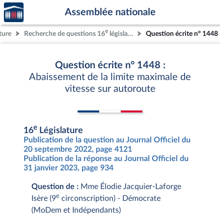
Accèder
Aller au contenu
Aller en bas de la page
Assemblée nationale
à la
page
e
ture
Recherche de questions 16
législature
Question écrite n° 1448
d'accueil
Question écrite n° 1448 :
Abaissement de la limite maximale de
vitesse sur autoroute
e
16
Législature
Publication de la question au Journal Officiel du
20 septembre 2022, page 4121
Publication de la réponse au Journal Officiel du
31 janvier 2023, page 934
Question de :
Mme Élodie Jacquier-Laforge
e
Isère (9
circonscription) - Démocrate
(MoDem et Indépendants)