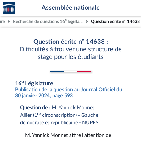
Accèder
Aller au contenu
Aller en bas de la page
Assemblée nationale
à la
page
e
ure
Recherche de questions 16
législature
Question écrite n° 14638
d'accueil
Question écrite n° 14638 :
Difficultés à trouver une structure de
stage pour les étudiants
e
16
Législature
Publication de la question au Journal Officiel du
30 janvier 2024, page 593
Question de :
M. Yannick Monnet
re
Allier (1
circonscription) - Gauche
démocrate et républicaine - NUPES
M. Yannick Monnet attire l'attention de