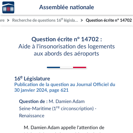
Accèder
Aller au contenu
Aller en bas de la page
Assemblée nationale
à la
page
e
ure
Recherche de questions 16
législature
Question écrite n° 14702
d'accueil
Question écrite n° 14702 :
Aide à l'insonorisation des logements
aux abords des aéroports
e
16
Législature
Publication de la question au Journal Officiel du
30 janvier 2024, page 621
Question de :
M. Damien Adam
re
Seine-Maritime (1
circonscription) -
Renaissance
M. Damien Adam appelle l'attention de