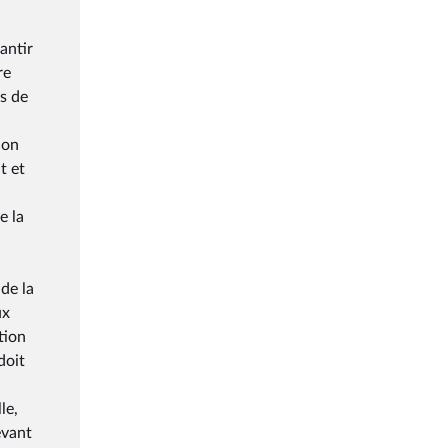
antir
re
és de
ion
t et
e la
de la
ux
tion
doit
le,
evant