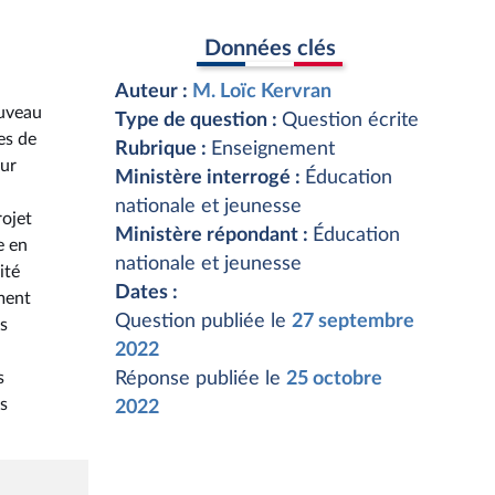
Données clés
Auteur :
M. Loïc Kervran
ouveau
Type de question :
Question écrite
es de
Rubrique :
Enseignement
our
Ministère interrogé :
Éducation
nationale et jeunesse
rojet
Ministère répondant :
Éducation
e en
nationale et jeunesse
ité
Dates :
ement
Question publiée le
27 septembre
es
2022
s
Réponse publiée le
25 octobre
s
2022