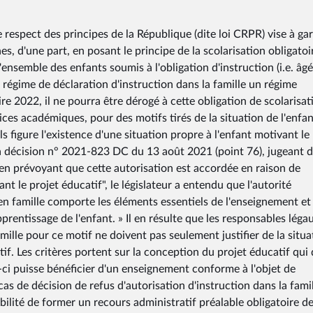
respect des principes de la République (dite loi CRPR) vise à gar
s, d'une part, en posant le principe de la scolarisation obligatoi
'ensemble des enfants soumis à l'obligation d'instruction (i.e. âg
au régime de déclaration d'instruction dans la famille un régime
ire 2022, il ne pourra être dérogé à cette obligation de scolarisat
ices académiques, pour des motifs tirés de la situation de l'enfan
s figure l'existence d'une situation propre à l'enfant motivant le
sa décision n° 2021-823 DC du 13 août 2021 (point 76), jugeant d
 « en prévoyant que cette autorisation est accordée en raison de
nt le projet éducatif", le législateur a entendu que l'autorité
 en famille comporte les éléments essentiels de l'enseignement et 
rentissage de l'enfant. » Il en résulte que les responsables léga
amille pour ce motif ne doivent pas seulement justifier de la situa
if. Les critères portent sur la conception du projet éducatif qui 
ui-ci puisse bénéficier d'un enseignement conforme à l'objet de
 cas de décision de refus d'autorisation d'instruction dans la famil
bilité de former un recours administratif préalable obligatoire d