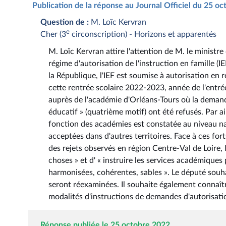
Publication de la réponse au Journal Officiel du 25 o
Question de :
M. Loïc Kervran
e
Cher (3
circonscription) - Horizons et apparentés
M. Loïc Kervran attire l'attention de M. le ministre
régime d'autorisation de l'instruction en famille (I
la République, l'IEF est soumise à autorisation en
cette rentrée scolaire 2022-2023, année de l'entré
auprès de l'académie d'Orléans-Tours où la demande 
éducatif » (quatrième motif) ont été refusés. Par ai
fonction des académies est constatée au niveau na
acceptées dans d'autres territoires. Face à ces for
des rejets observés en région Centre-Val de Loire, l
choses » et d' « instruire les services académiques
harmonisées, cohérentes, sables ». Le député souhai
seront réexaminées. Il souhaite également connaîtr
modalités d'instructions de demandes d'autorisatio
Réponse publiée le 25 octobre 2022