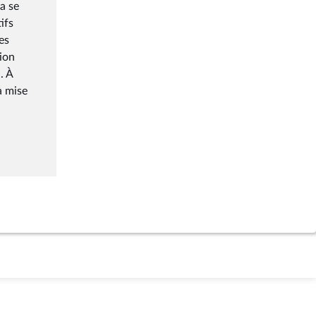
a se
ifs
es
tion
. À
a mise