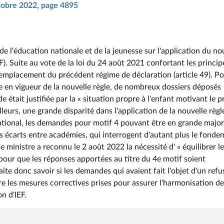
ctobre 2022, page 4895
 de l'éducation nationale et de la jeunesse sur l'application du n
EF). Suite au vote de la loi du 24 août 2021 confortant les princip
 remplacement du précédent régime de déclaration (article 49). P
e en vigueur de la nouvelle règle, de nombreux dossiers déposés
était justifiée par la « situation propre à l'enfant motivant le p
lleurs, une grande disparité dans l'application de la nouvelle règl
tional, les demandes pour motif 4 pouvant être en grande major
ts écarts entre académies, qui interrogent d'autant plus le fond
e ministre a reconnu le 2 août 2022 la nécessité d' « équilibrer l
 pour que les réponses apportées au titre du 4e motif soient
te donc savoir si les demandes qui avaient fait l'objet d'un refu
e les mesures correctives prises pour assurer l'harmonisation de
n d'IEF.