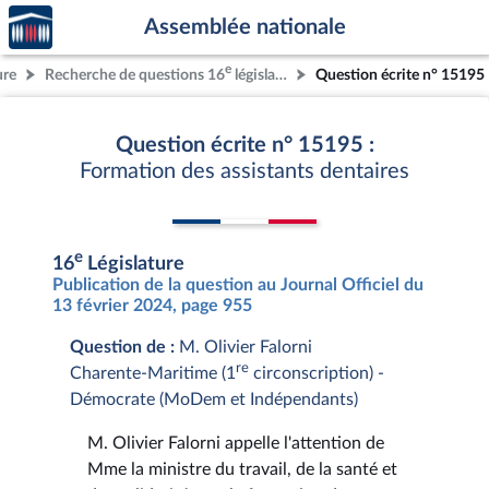
Accèder
Aller au contenu
Aller en bas de la page
Assemblée nationale
à la
page
e
ure
Recherche de questions 16
législature
Question écrite n° 15195
d'accueil
Question écrite n° 15195 :
Formation des assistants dentaires
e
16
Législature
Publication de la question au Journal Officiel du
13 février 2024, page 955
Question de :
M. Olivier Falorni
re
Charente-Maritime (1
circonscription) -
Démocrate (MoDem et Indépendants)
M. Olivier Falorni appelle l'attention de
Mme la ministre du travail, de la santé et