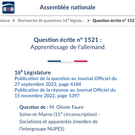
Accèder
Aller au contenu
Aller en bas de la page
Assemblée nationale
à la
page
e
lature
Recherche de questions 16
législature
Question écrite n° 152
d'accueil
Question écrite n° 1521 :
Apprentissage de l'allemand
e
16
Législature
Publication de la question au Journal Officiel du
27 septembre 2022, page 4184
Publication de la réponse au Journal Officiel du
15 novembre 2022, page 5397
Question de :
M. Olivier Faure
e
Seine-et-Marne (11
circonscription) -
Socialistes et apparentés (membre de
l’intergroupe NUPES)