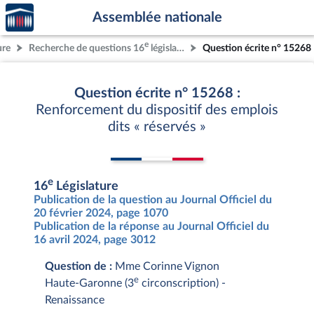
Accèder
Aller au contenu
Aller en bas de la page
Assemblée nationale
à la
page
e
ure
Recherche de questions 16
législature
Question écrite n° 15268
d'accueil
Question écrite n° 15268 :
Renforcement du dispositif des emplois
dits « réservés »
e
16
Législature
Publication de la question au Journal Officiel du
20 février 2024, page 1070
Publication de la réponse au Journal Officiel du
16 avril 2024, page 3012
Question de :
Mme Corinne Vignon
e
Haute-Garonne (3
circonscription) -
Renaissance