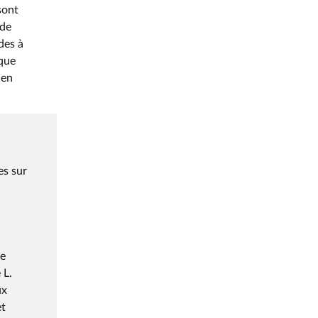
sont
 de
des à
 que
 en
es sur
re
 L.
ux
et