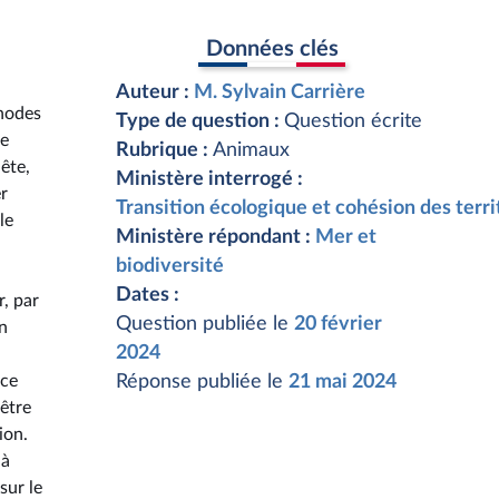
Données clés
Auteur :
M. Sylvain Carrière
thodes
Type de question :
Question écrite
ne
Rubrique :
Animaux
ête,
Ministère interrogé :
er
Transition écologique et cohésion des terri
le
Ministère répondant :
Mer et
,
biodiversité
a
Dates :
r, par
Question publiée le
20 février
on
2024
nce
Réponse publiée le
21 mai 2024
-être
ion.
 à
sur le