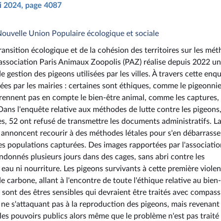
ai 2024, page 4087
Nouvelle Union Populaire écologique et sociale
transition écologique et de la cohésion des territoires sur les mé
 L'association Paris Animaux Zoopolis (PAZ) réalise depuis 2022 u
gestion des pigeons utilisées par les villes. À travers cette enqu
isées par les mairies : certaines sont éthiques, comme le pigeonni
prennent pas en compte le bien-être animal, comme les captures, 
. Dans l'enquête relative aux méthodes de lutte contre les pigeons
, 52 ont refusé de transmettre les documents administratifs. L
tié annoncent recourir à des méthodes létales pour s'en débarrasse
des populations capturées. Des images rapportées par l'associati
onnés plusieurs jours dans des cages, sans abri contre les
ns eau ni nourriture. Les pigeons survivants à cette première viole
 carbone, allant à l'encontre de toute l'éthique relative au bien
 sont des êtres sensibles qui devraient être traités avec compass
 ne s'attaquant pas à la reproduction des pigeons, mais revenant
 les pouvoirs publics alors même que le problème n'est pas traité 