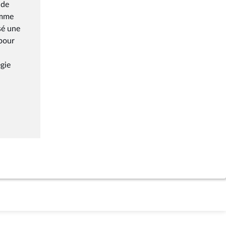
 de
omme
sé une
 pour
égie