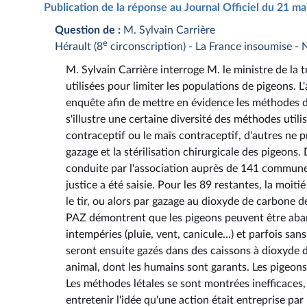
Publication de la réponse au Journal Officiel du 21 m
Question de :
M. Sylvain Carrière
e
Hérault (8
circonscription) - La France insoumise - 
M. Sylvain Carrière interroge M. le ministre de la 
utilisées pour limiter les populations de pigeons.
enquête afin de mettre en évidence les méthodes de 
s'illustre une certaine diversité des méthodes util
contraceptif ou le maïs contraceptif, d'autres ne 
gazage et la stérilisation chirurgicale des pigeons
conduite par l'association auprès de 141 communes
justice a été saisie. Pour les 89 restantes, la moi
le tir, ou alors par gazage au dioxyde de carbone 
PAZ démontrent que les pigeons peuvent être aband
intempéries (pluie, vent, canicule...) et parfois sa
seront ensuite gazés dans des caissons à dioxyde de
animal, dont les humains sont garants. Les pigeons
Les méthodes létales se sont montrées inefficaces,
entretenir l'idée qu'une action était entreprise par