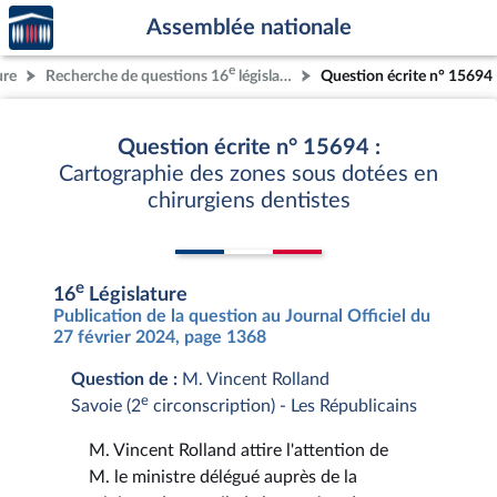
Accèder
Aller au contenu
Aller en bas de la page
Assemblée nationale
à la
page
e
ure
Recherche de questions 16
législature
Question écrite n° 15694
d'accueil
Question écrite n° 15694 :
Cartographie des zones sous dotées en
chirurgiens dentistes
e
16
Législature
Publication de la question au Journal Officiel du
27 février 2024, page 1368
Question de :
M. Vincent Rolland
e
Savoie (2
circonscription) - Les Républicains
M. Vincent Rolland attire l'attention de
M. le ministre délégué auprès de la