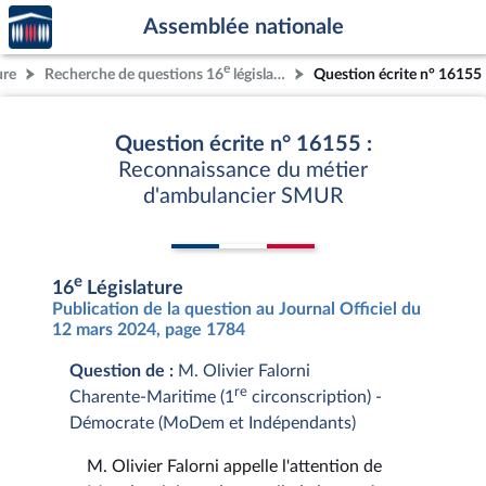
Accèder
Aller au contenu
Aller en bas de la page
Assemblée nationale
à la
page
e
ure
Recherche de questions 16
législature
Question écrite n° 16155
d'accueil
Question écrite n° 16155 :
Reconnaissance du métier
d'ambulancier SMUR
e
16
Législature
Publication de la question au Journal Officiel du
12 mars 2024, page 1784
Question de :
M. Olivier Falorni
re
Charente-Maritime (1
circonscription) -
Démocrate (MoDem et Indépendants)
M. Olivier Falorni appelle l'attention de