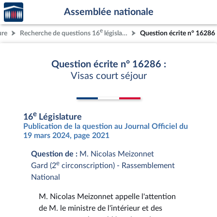
Accèder
Aller au contenu
Aller en bas de la page
Assemblée nationale
à la
page
e
ure
Recherche de questions 16
législature
Question écrite n° 16286
d'accueil
Question écrite n° 16286 :
Visas court séjour
e
16
Législature
Publication de la question au Journal Officiel du
19 mars 2024, page 2021
Question de :
M. Nicolas Meizonnet
e
Gard (2
circonscription) - Rassemblement
National
M. Nicolas Meizonnet appelle l'attention
de M. le ministre de l'intérieur et des