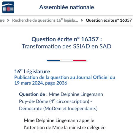
Accèder
Aller au contenu
Aller en bas de la page
Assemblée nationale
à la
page
e
ure
Recherche de questions 16
législature
Question écrite n° 16357
d'accueil
Question écrite n° 16357 :
Transformation des SSIAD en SAD
e
16
Législature
Publication de la question au Journal Officiel du
19 mars 2024, page 2036
Question de :
Mme Delphine Lingemann
e
Puy-de-Dôme (4
circonscription) -
Démocrate (MoDem et Indépendants)
Mme Delphine Lingemann appelle
l'attention de Mme la ministre déléguée