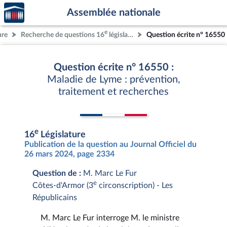
Accèder
Aller au contenu
Aller en bas de la page
Assemblée nationale
à la
page
e
ure
Recherche de questions 16
législature
Question écrite n° 16550
d'accueil
Question écrite n° 16550 :
Maladie de Lyme : prévention,
traitement et recherches
e
16
Législature
Publication de la question au Journal Officiel du
26 mars 2024, page 2334
Question de :
M. Marc Le Fur
e
Côtes-d'Armor (3
circonscription) - Les
Républicains
M. Marc Le Fur interroge M. le ministre