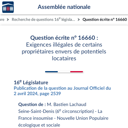
Accèder
Aller au contenu
Aller en bas de la page
Assemblée nationale
à la
page
e
ure
Recherche de questions 16
législature
Question écrite n° 16660
d'accueil
Question écrite n° 16660 :
Exigences illégales de certains
propriétaires envers de potentiels
locataires
e
16
Législature
Publication de la question au Journal Officiel du
2 avril 2024, page 2539
Question de :
M. Bastien Lachaud
e
Seine-Saint-Denis (6
circonscription) - La
France insoumise - Nouvelle Union Populaire
écologique et sociale