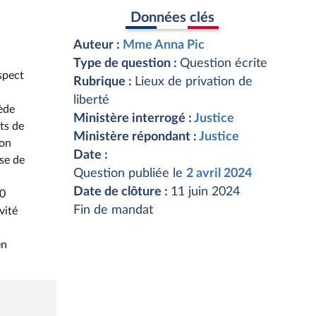
Données clés
Auteur :
Mme Anna Pic
Type de question :
Question écrite
spect
Rubrique :
Lieux de privation de
liberté
ède
Ministère interrogé :
Justice
ts de
Ministère répondant :
Justice
ion
Date :
ise de
Question publiée le
2 avril 2024
Date de clôture :
11 juin 2024
00
Fin de mandat
vité
en