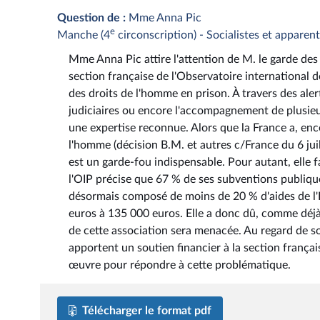
Question de :
Mme Anna Pic
e
Manche (4
circonscription) - Socialistes et apparen
Mme Anna Pic attire l'attention de M. le garde des sc
section française de l'Observatoire international d
des droits de l'homme en prison. À travers des al
judiciaires ou encore l'accompagnement de plusieur
une expertise reconnue. Alors que la France a, e
l'homme (décision B.M. et autres c/France du 6 jui
est un garde-fou indispensable. Pour autant, elle fa
l'OIP précise que 67 % de ses subventions publiqu
désormais composé de moins de 20 % d'aides de l'Éta
euros à 135 000 euros. Elle a donc dû, comme déjà 
de cette association sera menacée. Au regard de so
apportent un soutien financier à la section frança
œuvre pour répondre à cette problématique.
Télécharger le format pdf