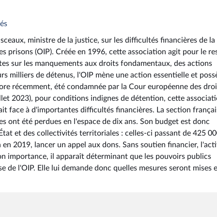
tés
eaux, ministre de la justice, sur les difficultés financières de la
es prisons (OIP). Créée en 1996, cette association agit pour le re
ertes sur les manquements aux droits fondamentaux, des actions
s milliers de détenus, l'OIP mène une action essentielle et poss
ncore récemment, été condamnée par la Cour européenne des droi
llet 2023), pour conditions indignes de détention, cette associat
it face à d'importantes difficultés financières. La section frança
es ont été perdues en l'espace de dix ans. Son budget est donc
t et des collectivités territoriales : celles-ci passant de 425 0
en 2019, lancer un appel aux dons. Sans soutien financier, l'acti
n importance, il apparaît déterminant que les pouvoirs publics
ise de l'OIP. Elle lui demande donc quelles mesures seront mises 