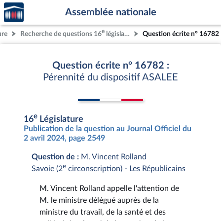
Accèder
Aller au contenu
Aller en bas de la page
Assemblée nationale
à la
page
e
ure
Recherche de questions 16
législature
Question écrite n° 16782
d'accueil
Question écrite n° 16782 :
Pérennité du dispositif ASALEE
e
16
Législature
Publication de la question au Journal Officiel du
2 avril 2024, page 2549
Question de :
M. Vincent Rolland
e
Savoie (2
circonscription) - Les Républicains
M. Vincent Rolland appelle l'attention de
M. le ministre délégué auprès de la
ministre du travail, de la santé et des