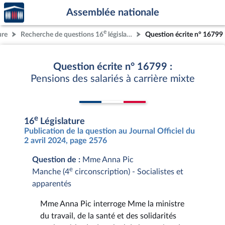
Accèder
Aller au contenu
Aller en bas de la page
Assemblée nationale
à la
page
e
ure
Recherche de questions 16
législature
Question écrite n° 16799
d'accueil
Question écrite n° 16799 :
Pensions des salariés à carrière mixte
e
16
Législature
Publication de la question au Journal Officiel du
2 avril 2024, page 2576
Question de :
Mme Anna Pic
e
Manche (4
circonscription) - Socialistes et
apparentés
Mme Anna Pic interroge Mme la ministre
du travail, de la santé et des solidarités