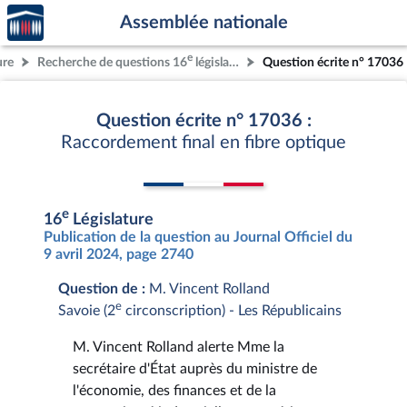
Accèder
Aller au contenu
Aller en bas de la page
Assemblée nationale
à la
page
e
ure
Recherche de questions 16
législature
Question écrite n° 17036
d'accueil
Question écrite n° 17036 :
Raccordement final en fibre optique
e
16
Législature
Publication de la question au Journal Officiel du
9 avril 2024, page 2740
Question de :
M. Vincent Rolland
e
Savoie (2
circonscription) - Les Républicains
M. Vincent Rolland alerte Mme la
secrétaire d'État auprès du ministre de
l'économie, des finances et de la