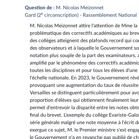
Question de :
M. Nicolas Meizonnet
e
Gard (2
circonscription) - Rassemblement National
M. Nicolas Meizonnet attire l'attention de Mme la m
problématique des correctifs académiques au brevet
des collèges atteignent des plafonds record qui co
des observateurs et à laquelle le Gouvernement s
notation plus souple de la part des examinateurs, a
amplifié par le phénomène des correctifs académiq
toutes les disciplines et pour tous les élèves d'u
l'échelle nationale. En 2023, le Gouvernement rév
provoquant une augmentation du taux de réussite a
Versailles se distinguent particulièrement pour avoi
proportion d'élèves qui obtiennent finalement leur 
permet d'entrevoir la disparité entre les notes obt
final du brevet. L'exemple du collège Evariste-Gal
série générale malgré une note moyenne à l'écrit 
exergue ce sujet, M. le Premier ministre s'est enga
le Gouvernement n'a en revanche pas publié de chi