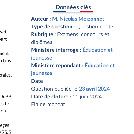
Données clés
Auteur :
M. Nicolas Meizonnet
Type de question :
Question écrite
evet
Rubrique :
Examens, concours et
part
diplômes
Ministère interrogé :
Éducation et
ement
jeunesse
, dans
Ministère répondant :
Éducation et
jeunesse
rales,
Date :
Question publiée le
23 avril 2024
 DePP,
Date de clôture :
11 juin 2024
ssite
Fin de mandat
 en
èges ;
0 75,5