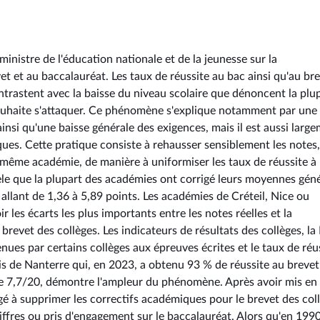
inistre de l'éducation nationale et de la jeunesse sur la
 et au baccalauréat. Les taux de réussite au bac ainsi qu'au br
ntrastent avec la baisse du niveau scolaire que dénoncent la plu
ouhaite s'attaquer. Ce phénomène s'explique notamment par une
insi qu'une baisse générale des exigences, mais il est aussi larg
ues. Cette pratique consiste à rehausser sensiblement les notes
ne même académie, de manière à uniformiser les taux de réussite à
èle que la plupart des académies ont corrigé leurs moyennes géné
llant de 1,36 à 5,89 points. Les académies de Créteil, Nice ou
r les écarts les plus importants entre les notes réelles et la
brevet des collèges. Les indicateurs de résultats des collèges, la
enues par certains collèges aux épreuves écrites et le taux de réu
ois de Nanterre qui, en 2023, a obtenu 93 % de réussite au brevet
de 7,7/20, démontre l'ampleur du phénomène. Après avoir mis en
gé à supprimer les correctifs académiques pour le brevet des coll
ffres ou pris d'engagement sur le baccalauréat. Alors qu'en 199