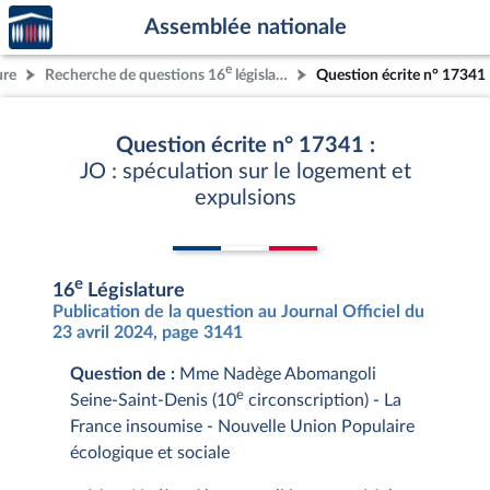
Accèder
Aller au contenu
Aller en bas de la page
Assemblée nationale
à la
page
e
ure
Recherche de questions 16
législature
Question écrite n° 17341
d'accueil
Question écrite n° 17341 :
JO : spéculation sur le logement et
expulsions
e
16
Législature
Publication de la question au Journal Officiel du
23 avril 2024, page 3141
Question de :
Mme Nadège Abomangoli
e
Seine-Saint-Denis (10
circonscription) - La
France insoumise - Nouvelle Union Populaire
écologique et sociale