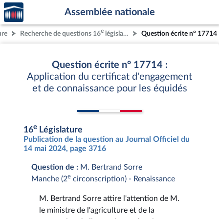
Accèder
Aller au contenu
Aller en bas de la page
Assemblée nationale
à la
page
e
ure
Recherche de questions 16
législature
Question écrite n° 17714
d'accueil
Question écrite n° 17714 :
Application du certificat d'engagement
et de connaissance pour les équidés
e
16
Législature
Publication de la question au Journal Officiel du
14 mai 2024, page 3716
Question de :
M. Bertrand Sorre
e
Manche (2
circonscription) - Renaissance
M. Bertrand Sorre attire l'attention de M.
le ministre de l'agriculture et de la