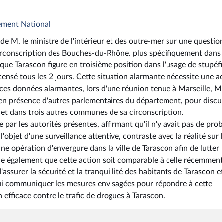
ement National
de M. le ministre de l'intérieur et des outre-mer sur une questio
circonscription des Bouches-du-Rhône, plus spécifiquement dans 
é que Tarascon figure en troisième position dans l'usage de stupéf
censé tous les 2 jours. Cette situation alarmante nécessite une a
ces données alarmantes, lors d'une réunion tenue à Marseille, M.
, en présence d'autres parlementaires du département, pour discu
n et dans trois autres communes de sa circonscription.
par les autorités présentes, affirmant qu'il n'y avait pas de pro
objet d'une surveillance attentive, contraste avec la réalité sur 
e opération d'envergure dans la ville de Tarascon afin de lutter
nde également que cette action soit comparable à celle récemmen
'assurer la sécurité et la tranquillité des habitants de Tarascon e
ir lui communiquer les mesures envisagées pour répondre à cette
 efficace contre le trafic de drogues à Tarascon.