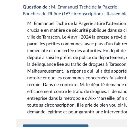
Question de :
M. Emmanuel Taché de la Pagerie
e
Bouches-du-Rhône (16
circonscription) - Rassembl
M. Emmanuel Taché de la Pagerie attire l'attention 
cruciale en matière de sécurité publique dans sa 
ville de Tarascon. Le 4 avril 2024 la presse a révél
parmi les petites communes, avec plus d'un fait re
immédiate et concertée des autorités. En dépit de 
député a saisi le préfet de police du département
la délinquance liée au trafic de drogues à Tarasco
Malheureusement, la réponse qui lui a été apportée 
notoire et que les communes concernées faisaient l'
terrain. Dans ce contexte, M. le député demande un
efficacement contre le trafic de drogues. Il dema
entreprise dans la métropole d'Aix-Marseille, afin d
toute sa circonscription. Il le prie de bien voulo
demande légitime et pour garantir une intervention