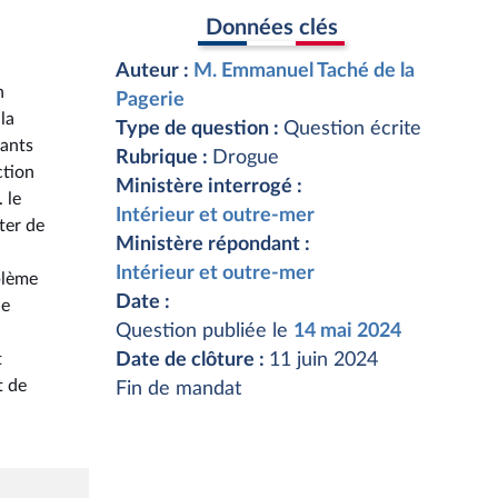
Données clés
Auteur :
M. Emmanuel Taché de la
n
Pagerie
la
Type de question :
Question écrite
iants
Rubrique :
Drogue
ction
Ministère interrogé :
 le
Intérieur et outre-mer
ter de
Ministère répondant :
Intérieur et outre-mer
blème
Date :
le
Question publiée le
14 mai 2024
t
Date de clôture :
11 juin 2024
t de
Fin de mandat