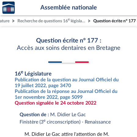
Accèder
Aller au contenu
Aller en bas de la page
Assemblée nationale
à la
page
e
lature
Recherche de questions 16
législature
Question écrite n° 177
d'accueil
Question écrite n° 177 :
Accès aux soins dentaires en Bretagne
e
16
Législature
Publication de la question au Journal Officiel du
19 juillet 2022, page 3470
Publication de la réponse au Journal Officiel du
1er novembre 2022, page 5099
Question signalée le 24 octobre 2022
Question de :
M. Didier Le Gac
e
Finistère (3
circonscription) - Renaissance
M. Didier Le Gac attire l'attention de M.