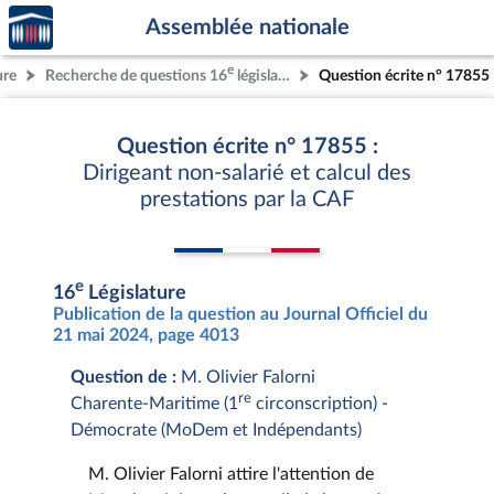
Accèder
Aller au contenu
Aller en bas de la page
Assemblée nationale
à la
page
e
ure
Recherche de questions 16
législature
Question écrite n° 17855
d'accueil
Question écrite n° 17855 :
Dirigeant non-salarié et calcul des
prestations par la CAF
e
16
Législature
Publication de la question au Journal Officiel du
21 mai 2024, page 4013
Question de :
M. Olivier Falorni
re
Charente-Maritime (1
circonscription) -
Démocrate (MoDem et Indépendants)
M. Olivier Falorni attire l'attention de