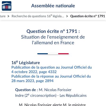
Accèder
Aller au contenu
Aller en bas de la page
Assemblée nationale
à la
page
e
ture
Recherche de questions 16
législature
Question écrite n° 1791
d'accueil
Question écrite n° 1791 :
Situation de l'enseignement de
l'allemand en France
e
16
Législature
Publication de la question au Journal Officiel du
4 octobre 2022, page 4332
Publication de la réponse au Journal Officiel du
28 mars 2023, page 2894
Question de :
M. Nicolas Forissier
e
Indre (2
circonscription) - Les Républicains
M. Nicolas Forissier alerte M. le ministre