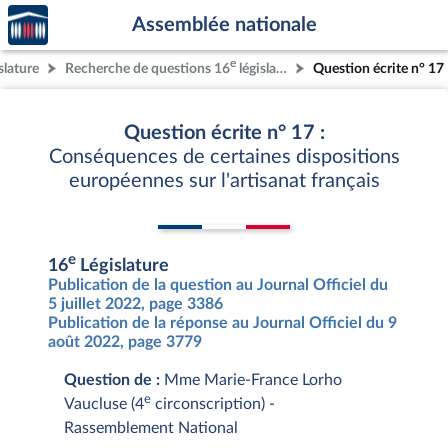
Accèder
Aller au contenu
Aller en bas de la page
Assemblée nationale
à la
page
e
slature
Recherche de questions 16
législature
Question écrite n° 17
d'accueil
Question écrite n° 17 :
Conséquences de certaines dispositions
européennes sur l'artisanat français
e
16
Législature
Publication de la question au Journal Officiel du
5 juillet 2022, page 3386
Publication de la réponse au Journal Officiel du 9
août 2022, page 3779
Question de :
Mme Marie-France Lorho
e
Vaucluse (4
circonscription) -
Rassemblement National