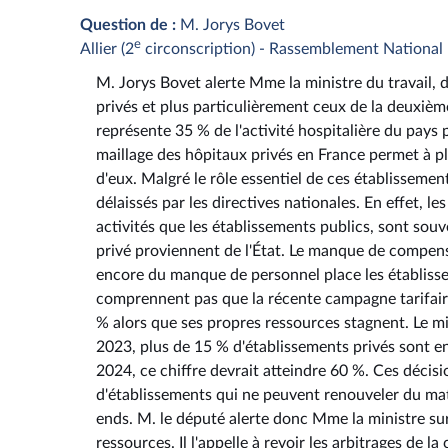
Question de :
M. Jorys Bovet
e
Allier (2
circonscription) - Rassemblement National
M. Jorys Bovet alerte Mme la ministre du travail, de
privés et plus particulièrement ceux de la deuxième 
représente 35 % de l'activité hospitalière du pays 
maillage des hôpitaux privés en France permet à pl
d'eux. Malgré le rôle essentiel de ces établissemen
délaissés par les directives nationales. En effet, 
activités que les établissements publics, sont sou
privé proviennent de l'État. Le manque de compensat
encore du manque de personnel place les établisse
comprennent pas que la récente campagne tarifaire
% alors que ses propres ressources stagnent. Le m
2023, plus de 15 % d'établissements privés sont en
2024, ce chiffre devrait atteindre 60 %. Ces déci
d'établissements qui ne peuvent renouveler du maté
ends. M. le député alerte donc Mme la ministre sur
ressources. Il l'appelle à revoir les arbitrages de 