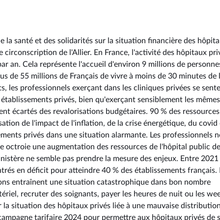
 la santé et des solidarités sur la situation financière des hôpit
circonscription de l'Allier. En France, l'activité des hôpitaux pri
par an. Cela représente l'accueil d'environ 9 millions de personne
us de 55 millions de Français de vivre à moins de 30 minutes de 
ts, les professionnels exerçant dans les cliniques privées se sent
les établissements privés, bien qu'exerçant sensiblement les mêmes
vent écartés des revalorisations budgétaires. 90 % des ressource
ion de l'impact de l'inflation, de la crise énergétique, du covid
ments privés dans une situation alarmante. Les professionnels n
 octroie une augmentation des ressources de l'hôpital public de
inistère ne semble pas prendre la mesure des enjeux. Entre 2021
trés en déficit pour atteindre 40 % des établissements français.
sions entraînent une situation catastrophique dans bon nombre
riel, recruter des soignants, payer les heures de nuit ou les we
 la situation des hôpitaux privés liée à une mauvaise distributio
la campagne tarifaire 2024 pour permettre aux hôpitaux privés de s