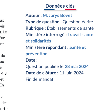
Données clés
Auteur :
M. Jorys Bovet
aux
Type de question :
Question écrite
vés
Rubrique :
Établissements de santé
s. Le
Ministère interrogé :
Travail, santé
l'un
et solidarités
ent
Ministère répondant :
Santé et
prévention
s du
Date :
 ou
Question publiée le
28 mai 2024
e
Date de clôture :
11 juin 2024
 4,3
 et
Fin de mandat
 En
ek-
n des
ortir