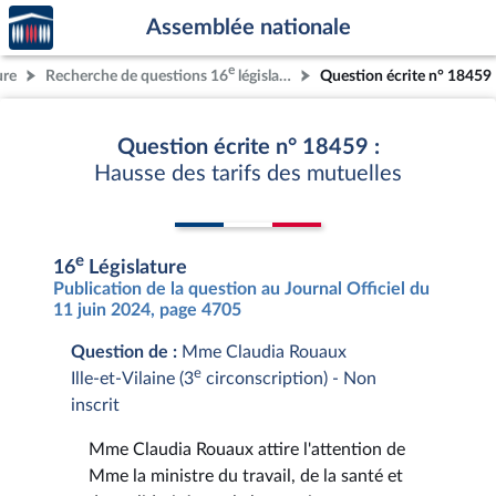
Accèder
Aller au contenu
Aller en bas de la page
Assemblée nationale
à la
page
e
ure
Recherche de questions 16
législature
Question écrite n° 18459
d'accueil
Question écrite n° 18459 :
Hausse des tarifs des mutuelles
e
16
Législature
Publication de la question au Journal Officiel du
11 juin 2024, page 4705
Question de :
Mme Claudia Rouaux
e
Ille-et-Vilaine (3
circonscription) - Non
inscrit
Mme Claudia Rouaux attire l'attention de
Mme la ministre du travail, de la santé et