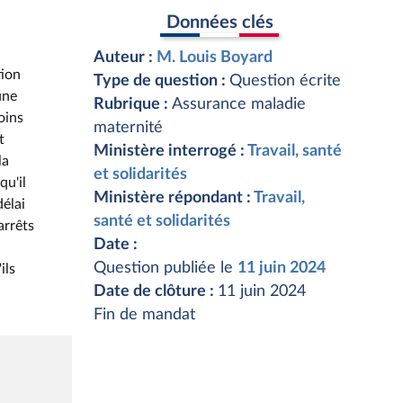
Données clés
Auteur :
M. Louis Boyard
tion
Type de question :
Question écrite
une
Rubrique :
Assurance maladie
oins
maternité
t
Ministère interrogé :
Travail, santé
la
et solidarités
qu'il
Ministère répondant :
Travail,
délai
santé et solidarités
arrêts
Date :
Question publiée le
11 juin 2024
ils
Date de clôture :
11 juin 2024
Fin de mandat