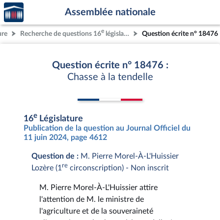
Accèder
Aller au contenu
Aller en bas de la page
Assemblée nationale
à la
page
e
ure
Recherche de questions 16
législature
Question écrite n° 18476
d'accueil
Question écrite n° 18476 :
Chasse à la tendelle
e
16
Législature
Publication de la question au Journal Officiel du
11 juin 2024, page 4612
Question de :
M. Pierre Morel-À-L'Huissier
re
Lozère (1
circonscription) - Non inscrit
M. Pierre Morel-À-L'Huissier attire
l'attention de M. le ministre de
l'agriculture et de la souveraineté