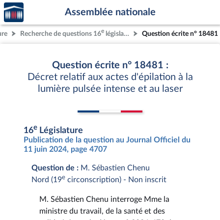
Accèder
Aller au contenu
Aller en bas de la page
Assemblée nationale
à la
page
e
ure
Recherche de questions 16
législature
Question écrite n° 18481
d'accueil
Question écrite n° 18481 :
Décret relatif aux actes d'épilation à la
lumière pulsée intense et au laser
e
16
Législature
Publication de la question au Journal Officiel du
11 juin 2024, page 4707
Question de :
M. Sébastien Chenu
e
Nord (19
circonscription) - Non inscrit
M. Sébastien Chenu interroge Mme la
ministre du travail, de la santé et des