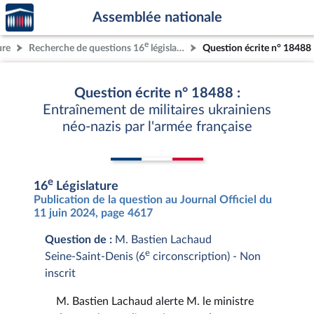
Accèder
Aller au contenu
Aller en bas de la page
Assemblée nationale
à la
page
e
ure
Recherche de questions 16
législature
Question écrite n° 18488
d'accueil
Question écrite n° 18488 :
Entraînement de militaires ukrainiens
néo-nazis par l'armée française
e
16
Législature
Publication de la question au Journal Officiel du
11 juin 2024, page 4617
Question de :
M. Bastien Lachaud
e
Seine-Saint-Denis (6
circonscription) - Non
inscrit
M. Bastien Lachaud alerte M. le ministre