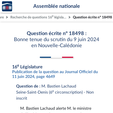
Accèder
Aller au contenu
Aller en bas de la page
Assemblée nationale
à la
page
e
ure
Recherche de questions 16
législature
Question écrite n° 18498
d'accueil
Question écrite n° 18498 :
Bonne tenue du scrutin du 9 juin 2024
en Nouvelle-Calédonie
e
16
Législature
Publication de la question au Journal Officiel du
11 juin 2024, page 4649
Question de :
M. Bastien Lachaud
e
Seine-Saint-Denis (6
circonscription) - Non
inscrit
M. Bastien Lachaud alerte M. le ministre