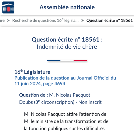
Accèder
Aller au contenu
Aller en bas de la page
Assemblée nationale
à la
page
e
ure
Recherche de questions 16
législature
Question écrite n° 18561
d'accueil
Question écrite n° 18561 :
Indemnité de vie chère
e
16
Législature
Publication de la question au Journal Officiel du
11 juin 2024, page 4694
Question de :
M. Nicolas Pacquot
e
Doubs (3
circonscription) - Non inscrit
M. Nicolas Pacquot attire l'attention de
M. le ministre de la transformation et de
la fonction publiques sur les difficultés