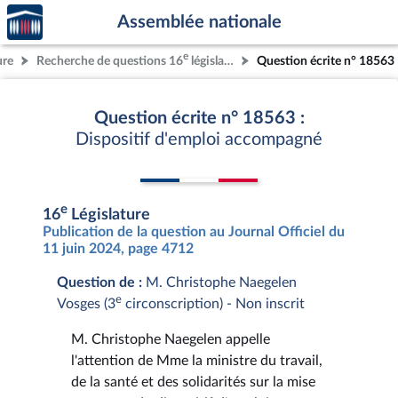
Accèder
Aller au contenu
Aller en bas de la page
Assemblée nationale
à la
page
e
ure
Recherche de questions 16
législature
Question écrite n° 18563
d'accueil
Question écrite n° 18563 :
Dispositif d'emploi accompagné
e
16
Législature
Publication de la question au Journal Officiel du
11 juin 2024, page 4712
Question de :
M. Christophe Naegelen
e
Vosges (3
circonscription) - Non inscrit
M. Christophe Naegelen appelle
l'attention de Mme la ministre du travail,
de la santé et des solidarités sur la mise