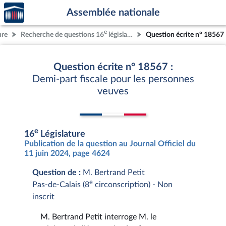
Accèder
Aller au contenu
Aller en bas de la page
Assemblée nationale
à la
page
e
ure
Recherche de questions 16
législature
Question écrite n° 18567
d'accueil
Question écrite n° 18567 :
Demi-part fiscale pour les personnes
veuves
e
16
Législature
Publication de la question au Journal Officiel du
11 juin 2024, page 4624
Question de :
M. Bertrand Petit
e
Pas-de-Calais (8
circonscription) - Non
inscrit
M. Bertrand Petit interroge M. le