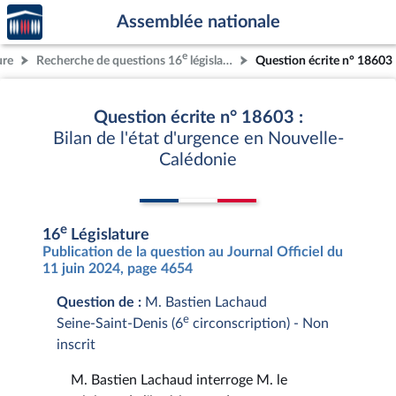
Accèder
Aller au contenu
Aller en bas de la page
Assemblée nationale
à la
page
e
ure
Recherche de questions 16
législature
Question écrite n° 18603
d'accueil
Question écrite n° 18603 :
Bilan de l'état d'urgence en Nouvelle-
Calédonie
e
16
Législature
Publication de la question au Journal Officiel du
11 juin 2024, page 4654
Question de :
M. Bastien Lachaud
e
Seine-Saint-Denis (6
circonscription) - Non
inscrit
M. Bastien Lachaud interroge M. le