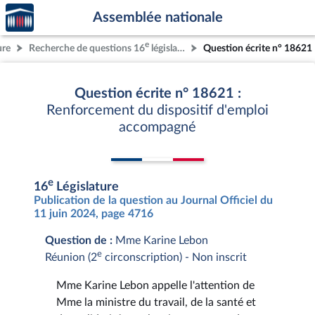
Accèder
Aller au contenu
Aller en bas de la page
Assemblée nationale
à la
page
e
ure
Recherche de questions 16
législature
Question écrite n° 18621
d'accueil
Question écrite n° 18621 :
Renforcement du dispositif d'emploi
accompagné
e
16
Législature
Publication de la question au Journal Officiel du
11 juin 2024, page 4716
Question de :
Mme Karine Lebon
e
Réunion (2
circonscription) - Non inscrit
Mme Karine Lebon appelle l'attention de
Mme la ministre du travail, de la santé et