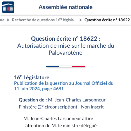
Accèder
Aller au contenu
Aller en bas de la page
Assemblée nationale
à la
page
e
ure
Recherche de questions 16
législature
Question écrite n° 18622
d'accueil
Question écrite n° 18622 :
Autorisation de mise sur le marche du
Palovarotène
e
16
Législature
Publication de la question au Journal Officiel du
11 juin 2024, page 4681
Question de :
M. Jean-Charles Larsonneur
e
Finistère (2
circonscription) - Non inscrit
M. Jean-Charles Larsonneur attire
l'attention de M. le ministre délégué