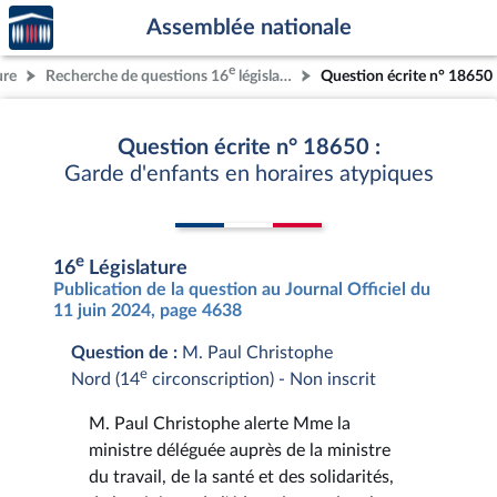
Accèder
Aller au contenu
Aller en bas de la page
Assemblée nationale
à la
page
e
ure
Recherche de questions 16
législature
Question écrite n° 18650
d'accueil
Question écrite n° 18650 :
Garde d'enfants en horaires atypiques
e
16
Législature
Publication de la question au Journal Officiel du
11 juin 2024, page 4638
Question de :
M. Paul Christophe
e
Nord (14
circonscription) - Non inscrit
M. Paul Christophe alerte Mme la
ministre déléguée auprès de la ministre
du travail, de la santé et des solidarités,